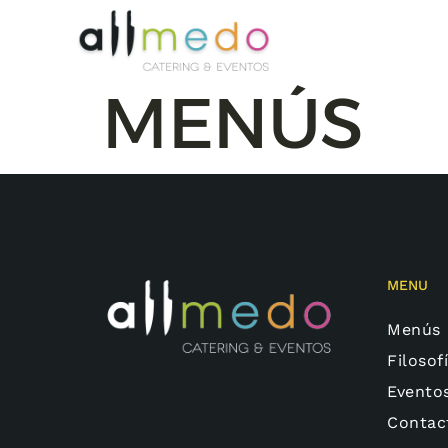
MENÚS
MENU
Menús
Filosof
Evento
Contac