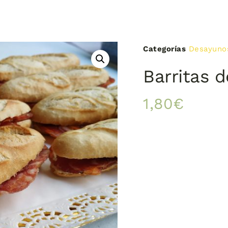
Categorías
Desayuno
Barritas d
1,80
€