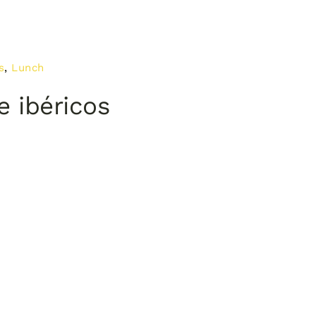
s
,
Lunch
e ibéricos