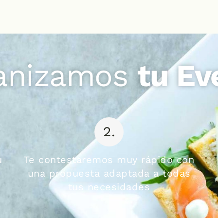
anizamos
tu Ev
2.
u
Te contestaremos muy rápido con
una propuesta adaptada a todas
tus necesidades