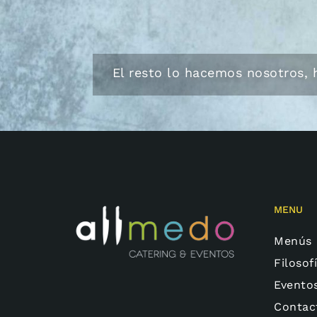
El resto lo hacemos nosotros, 
MENU
Menús
Filosof
Evento
Contac