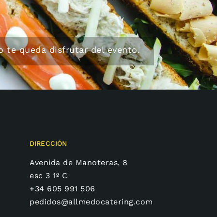
 te queda disfrutar del evento.
DIRECCIÓN
Avenida de Manoteras, 8
esc 3 1º C
+34 605 991 506
pedidos@allmedocatering.com