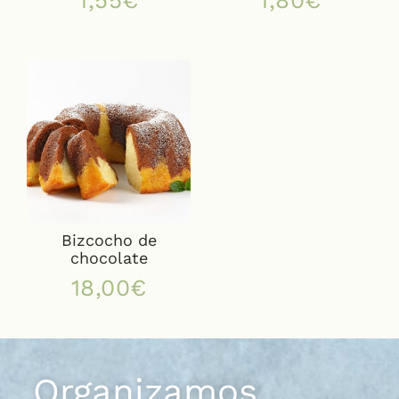
1,55
€
1,80
€
Bizcocho de
chocolate
18,00
€
Organizamos