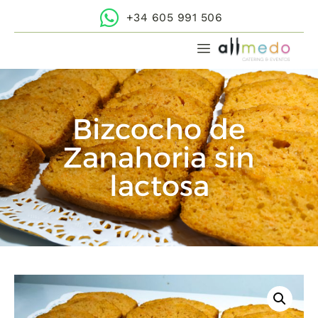
+34 605 991 506
Bizcocho de
Zanahoria sin
lactosa