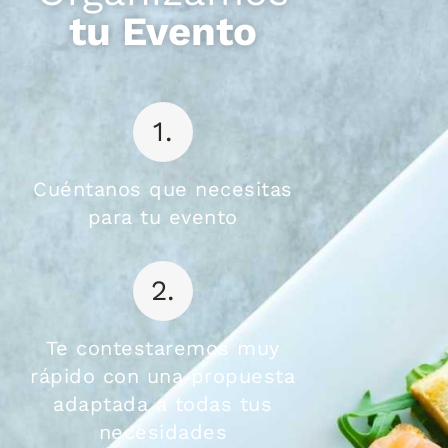
tu Evento
1.
Cuéntanos que necesitas
para tu evento
2.
Te contestaremos muy
rápido con una propuesta
adaptada a todas tus
necesidades