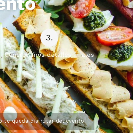
ento
3.
Concretamos detalles finales
 te queda disfrutar del evento.