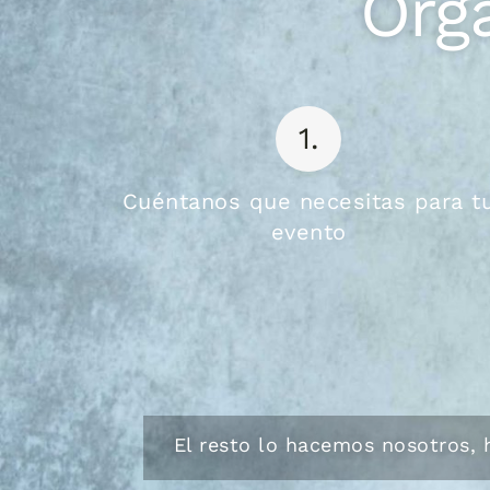
Org
1.
Cuéntanos que necesitas para t
evento
El resto lo hacemos nosotros, 