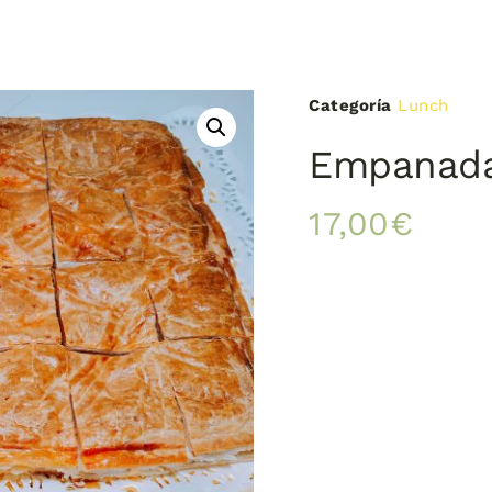
Categoría
Lunch
Empanada 
17,00
€