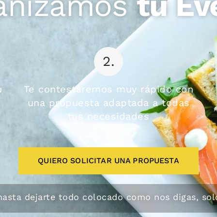
anizamos
tu Ev
2.
u
Te contestaremos muy rápido con
una propuesta adaptada a todas
tus necesidades
QUIERO SOLICITAR UNA PROPUESTA
hasta dejarte todo colocado como nos digas, solo