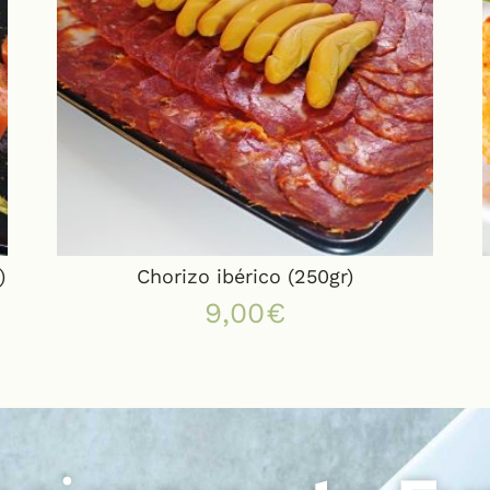
)
Chorizo ibérico (250gr)
9,00
€