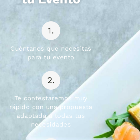
1.
Cuéntanos que necesitas
para tu evento
2.
Te contestaremos muy
rápido con una propuesta
adaptada a todas tus
necesidades