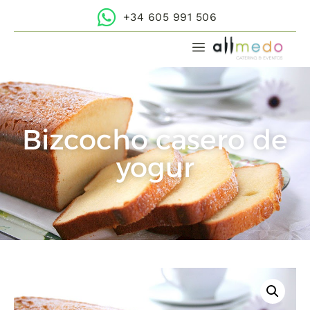
+34 605 991 506
Bizcocho casero de
yogur